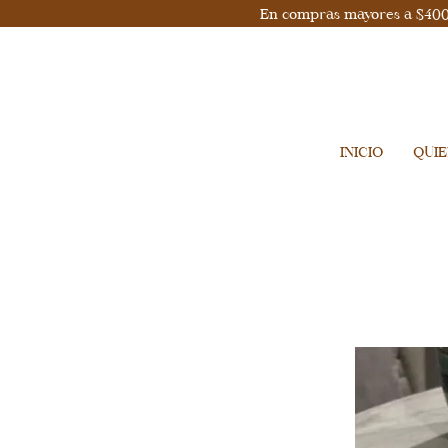
En compras mayores a $400, 
INICIO
QUI