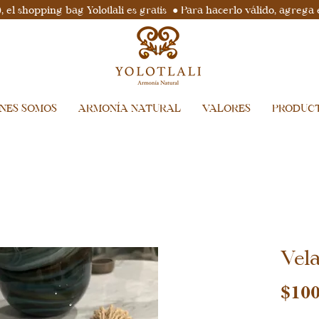
el shopping bag Yolotlali es gratis ● Para hacerlo válido, agrega 
ENES SOMOS
ARMONÍA NATURAL
VALORES
PRODUC
Vela
$100