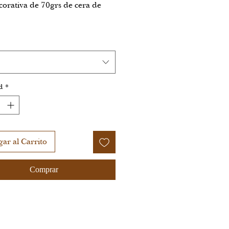
corativa de 70grs de cera de
d
*
ar al Carrito
Comprar