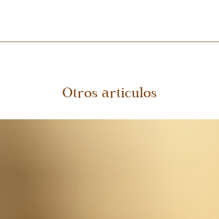
(bajo punto de fusión), Cera natural de coco, aceite de uva, vitamina E
Otros articulos