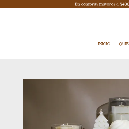
En compras mayores a $400, 
INICIO
QUI