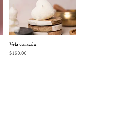
Vista rápida
Vela corazón
Precio
$150.00