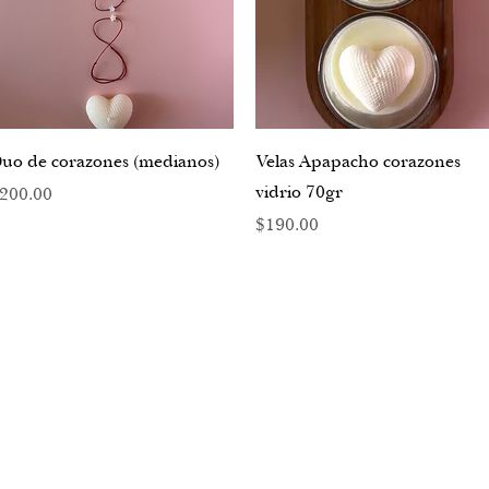
Vista rápida
Vista rápida
uo de corazones (medianos)
Velas Apapacho corazones
vidrio 70gr
recio
200.00
Precio
$190.00