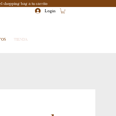
el shopping bag a tu carrito
Login
TOS
TIENDA