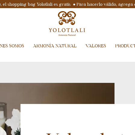
el shopping bag Yolotlali es gratis ● Para hacerlo válido, agrega 
ENES SOMOS
ARMONÍA NATURAL
VALORES
PRODUC