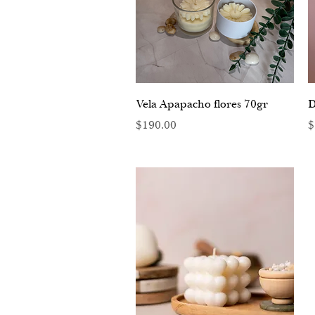
Vista rápida
Vela Apapacho flores 70gr
D
Precio
P
$190.00
$