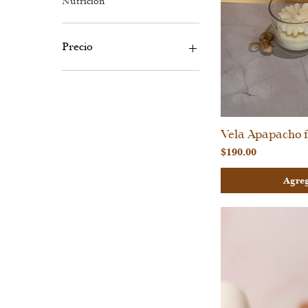
Nutrición
Precio
50 MXN
970 MXN
Vela Apapacho f
Vi
Precio
$190.00
Agreg