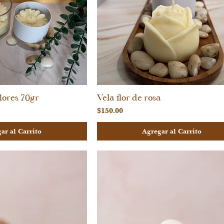
lores 70gr
Vela flor de rosa
sta rápida
Vista rápida
Precio
$150.00
ar al Carrito
Agregar al Carrito