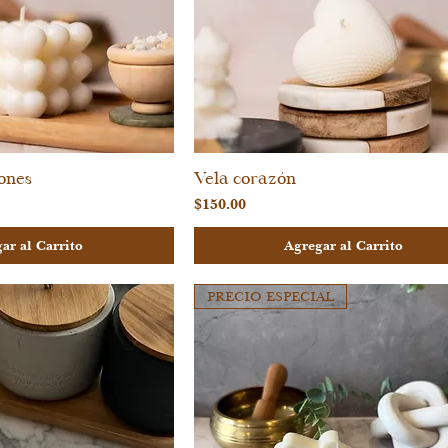
ones
Vela corazón
sta rápida
Vista rápida
Precio
$150.00
ar al Carrito
Agregar al Carrito
PRECIO ESPECIAL