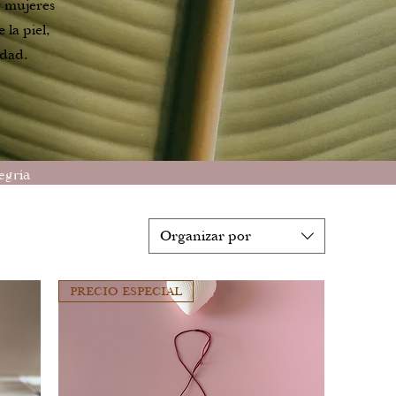
y mujeres
la piel,
idad.
egría
Organizar por
PRECIO ESPECIAL