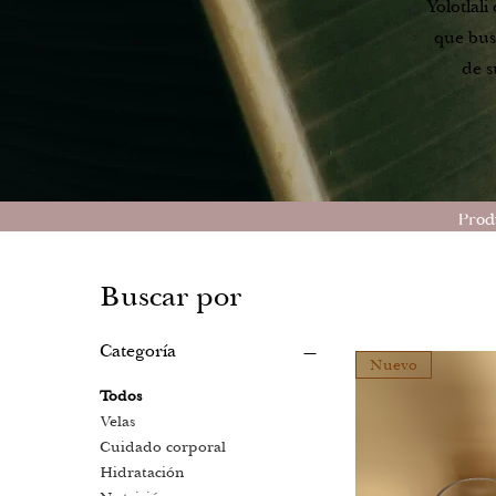
Yolotlal
que bus
de s
Produ
Buscar por
Categoría
Nuevo
Todos
Velas
Cuidado corporal
Hidratación