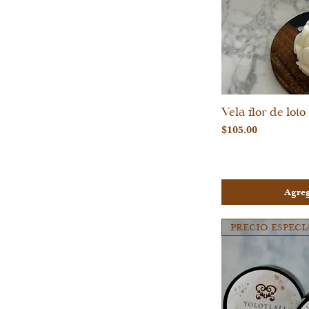
Vela flor de loto
Vi
Precio
$105.00
Agreg
PRECIO ESPECI