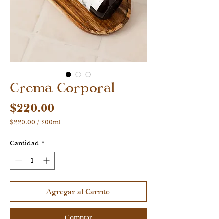
Crema Corporal
Precio
$220.00
$220.00
/
200ml
$220.00
por
Cantidad
*
200
Mililitro
Agregar al Carrito
Comprar