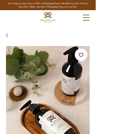
En compras mayores a $400, el shopping bag Yolotlali es gratis ● Para
hacerlo válido, agrega el shopping bag a tu carrito