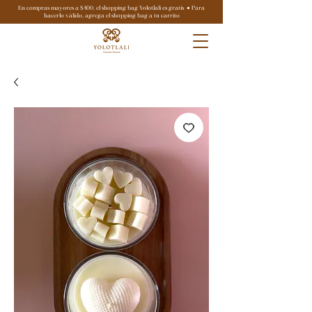
En compras mayores a $400, el shopping bag Yolotlali es gratis ● Para
hacerlo válido, agrega el shopping bag a tu carrito