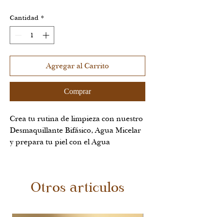
Cantidad
*
Agregar al Carrito
Comprar
Crea tu rutina de limpieza con nuestro
Desmaquillante Bifásico, Agua Micelar
y prepara tu piel con el Agua
Remineralizante, además recibe de
REGALO unos pads reutilizables o
una banda para el cabello para realizar
Otros articulos
tu limpieza facial. Haz de este KIT uno
de tus aliados para lucir una piel limpia
e hidratada