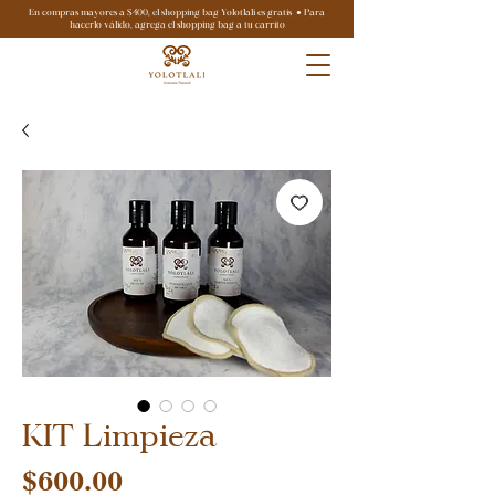
En compras mayores a $400, el shopping bag Yolotlali es gratis ● Para
hacerlo válido, agrega el shopping bag a tu carrito
KIT Limpieza
Precio
$600.00