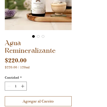
Agua
Remineralizante
Precio
$220.00
$220.00
/
120ml
$220.00
por
Cantidad
*
120
Mililitro
Agregar al Carrito