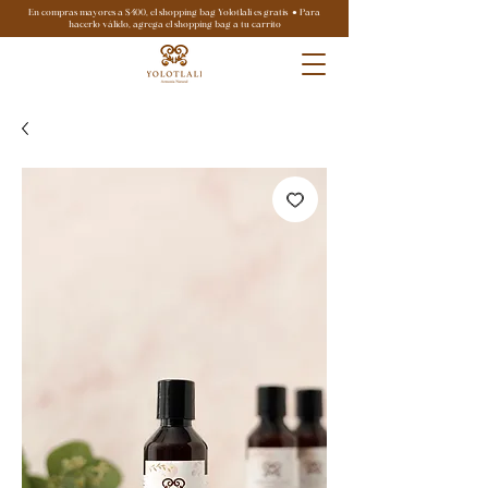
En compras mayores a $400, el shopping bag Yolotlali es gratis ● Para
hacerlo válido, agrega el shopping bag a tu carrito