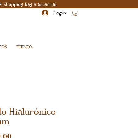
el shopping bag a tu carrito
Login
TOS
TIENDA
do Hialurónico
um
Precio
.00