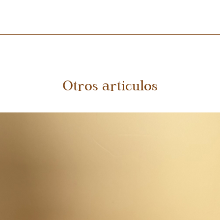
glicólico de pepino, Aceite de almendras, Agua destilada, Carbopol, A
 limpia y seca en rostro y cuello. Aplicar mañana y noche.
Otros articulos
cador limpio. No se deje al alcance de los niños, no se utilice en caso d
e temperatura.