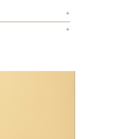
roma a pepino.
e irritación, no dejar envase abierto