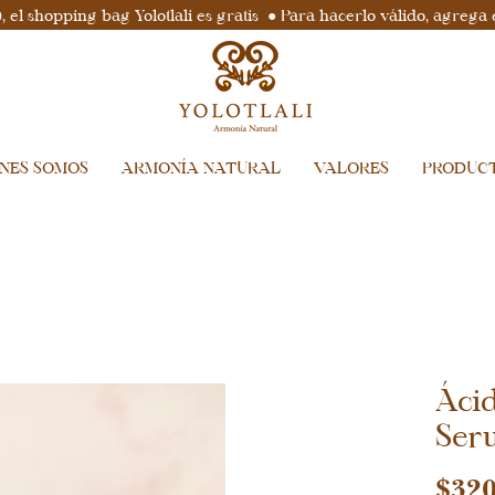
el shopping bag Yolotlali es gratis ● Para hacerlo válido, agrega 
ENES SOMOS
ARMONÍA NATURAL
VALORES
PRODUC
Áci
Ser
$320