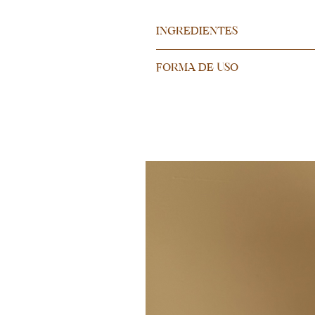
INGREDIENTES
Ácido hialurónico, Extracto hidro 
FORMA DE USO
Aplicar de 2 a 3 gotas sobre la piel
Precauciones:
Utilizar con manos limpias y /o apli
ni se exponga a cambios bruscos d