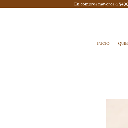
En compras mayores a $400, 
INICIO
QUI